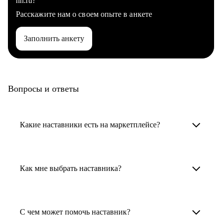
hh.ru?
Расскажите нам о своем опыте в анкете
Заполнить анкету
Вопросы и ответы
Какие наставники есть на маркетплейсе?
Карьерные наставники — это HR-
специалисты, карьерные консультанты,
Как мне выбрать наставника?
психологи, резюмерайтеры и менторы.
Умный поиск поможет в три клика выбрать
Менторы работают в ИТ, дизайне, других
наставника для достижения вашей цели.
С чем может помочь наставник?
узкоспециализированных сферах. Они