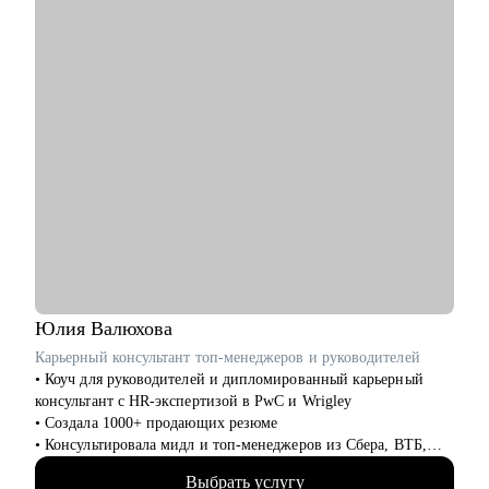
для достижения этой цели
• подготовиться к карьерному переходу в сферу маркетинга
• разработать стратегию поиска работы или роста внутри
вашей компании
Кому могу помочь:
• студентам и выпускникам, которые хотят развиваться в
сфере маркетинга и рекламы
• тем, кто хочет сменить карьерный трек и перейти в
маркетинг, в том числе продуктовой, из любой другой сферы
• специалистам уровня Junior и Middle: маркетинг и PR,
digital-маркетинг, продажи, SMM, копирайтинг, event-
маркетинг, контент-маркетинг
Юлия
Валюхова
Карьерный консультант топ-менеджеров и руководителей
• Коуч для руководителей и дипломированный карьерный
консультант с HR-экспертизой в PwC и Wrigley
• Создала 1000+ продающих резюме
• Консультировала мидл и топ-менеджеров из Сбера, ВТБ,
Газпрома, РЖД, Минстроя РФ
Выбрать услугу
• Глубоко знаю систему отбора в российских компаниях и