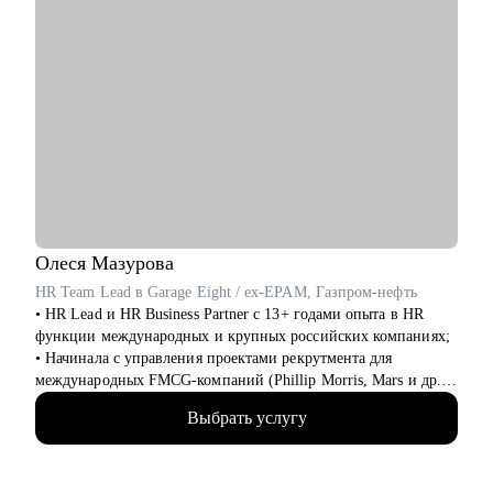
Олеся
Мазурова
HR Team Lead в Garage Eight / ex-EPAM, Газпром-нефть
• HR Lead и HR Business Partner с 13+ годами опыта в HR
функции международных и крупных российских компаниях;
• Начинала с управления проектами рекрутмента для
международных FMCG-компаний (Phillip Morris, Mars и др.),
а после координировала одно из направлений поиска и
Выбрать услугу
подбора персонала в Газпром-нефти;
• Дальше перешла в EPAM, где запускала программы
обучения и стажировок в IT, после которых компания наняла
100+ специалистов;