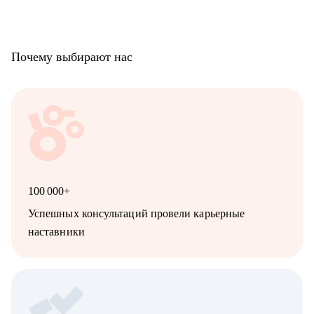
хочет зарабатывать более творческим трудом, в том числе не в
найме
• художникам, которые хотят поменять направление: перейти
из 2D в 3D, из игровой графики в моушен, и т.д.
Почему выбирают нас
• всем, кто хочет внедрить инструменты искусственного
интеллекта в свои творческие и бизнес-процессы
100 000+
Успешных консультаций провели карьерные
наставники